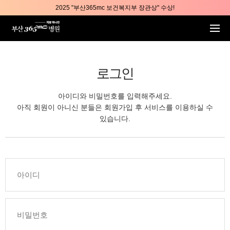
본문 바로가기
2025 "부산365mc 보건복지부 장관상" 수상!
부산365mc병원, 8/15(토) 광복절 정상진료
부산365mc병원, 2년 연속 "Awards 2관왕" 수상
2025 "부산365mc 보건복지부 장관상" 수상!
로그인
아이디와 비밀번호를 입력해주세요.
아직 회원이 아니신 분들은 회원가입 후 서비스를 이용하실 수
있습니다.