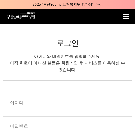
본문 바로가기
2025 "부산365mc 보건복지부 장관상" 수상!
부산365mc병원, 8/15(토) 광복절 정상진료
부산365mc병원, 2년 연속 "Awards 2관왕" 수상
2025 "부산365mc 보건복지부 장관상" 수상!
로그인
아이디와 비밀번호를 입력해주세요.
아직 회원이 아니신 분들은 회원가입 후 서비스를 이용하실 수
있습니다.