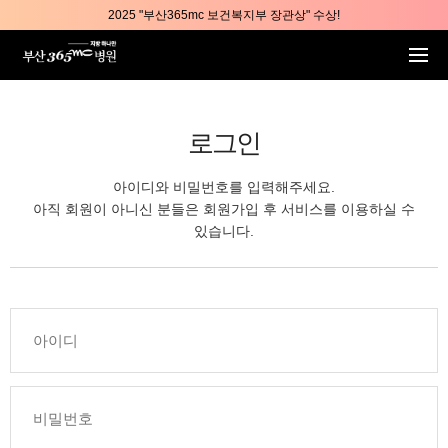
본문 바로가기
2025 "부산365mc 보건복지부 장관상" 수상!
부산365mc병원, 8/15(토) 광복절 정상진료
부산365mc병원, 2년 연속 "Awards 2관왕" 수상
2025 "부산365mc 보건복지부 장관상" 수상!
로그인
아이디와 비밀번호를 입력해주세요.
아직 회원이 아니신 분들은 회원가입 후 서비스를 이용하실 수
있습니다.