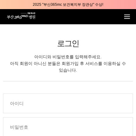
본문 바로가기
2025 "부산365mc 보건복지부 장관상" 수상!
부산365mc병원, 8/15(토) 광복절 정상진료
부산365mc병원, 2년 연속 "Awards 2관왕" 수상
2025 "부산365mc 보건복지부 장관상" 수상!
로그인
아이디와 비밀번호를 입력해주세요.
아직 회원이 아니신 분들은 회원가입 후 서비스를 이용하실 수
있습니다.