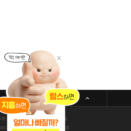
리방침
패밀리 사이트
 605-26-86822 / 박윤찬, 김남철
4층 / 209-24-42511 / 서성훈