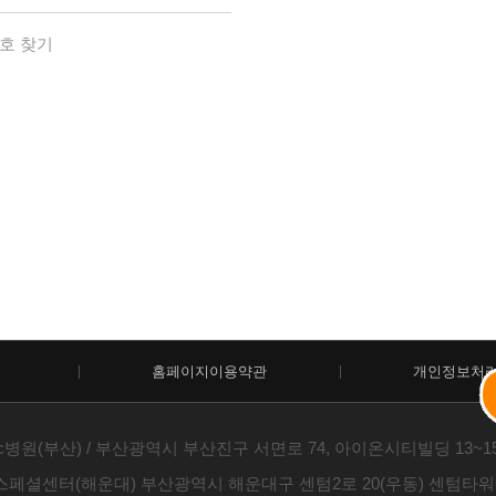
호 찾기
홈페이지이용약관
개인정보처
c병원(부산) / 부산광역시 부산진구 서면로 74, 아이온시티빌딩 13~15층 /
스페셜센터(해운대) 부산광역시 해운대구 센텀2로 20(우동) 센텀타워메디컬 1