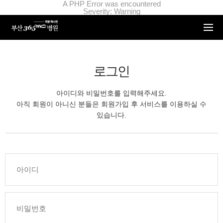
본문 바로가기
A PHP Error was encountered
Severity: Warning
Message: Invalid argument supplied for foreach()
Filename: _inc/header_body.php
Line Number: 34
Backtrace:
File:
/home/suction/public_html/application/views/mobile/busan/_inc/he
Line: 34
로그인
Function: _error_handler
File:
/home/suction/public_html/application/views/mobile/busan/_inc/hea
아이디와 비밀번호를 입력해주세요.
Line: 401
Function: include
아직 회원이 아니신 분들은 회원가입 후 서비스를 이용하실 수
File:
있습니다.
/home/login/public_html/application/views/mobile/busan/_inc/heade
Line: 5
Function: include
File: /home/login/public_html/application/core/MY_Controller.php
Line: 88
Function: view
File:
/home/login/public_html/application/controllers/member/Member.ph
Line: 633
Function: view_print
File: /home/login/public_html/index.php
Line: 311
Function: require_once