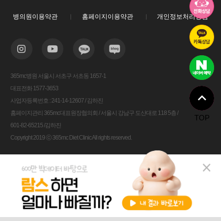
병의원이용약관
홈페이지이용약관
개인정보처리방침
365mc병원 서울시 서초구 서초동 1657-1
대표전화 1577-3653
사업자등록번호 : 241-14-12607 / 김하진
홈페이지관리 365mc대표원장협의회 / 서울시 강남구 도산대로 118 5층 /
TOP
601-82-65215 /김하진
Copyright 2019 ⓒ 365mc Diet Clinic All rights reserved.
비용안내
전화상담
카톡상담