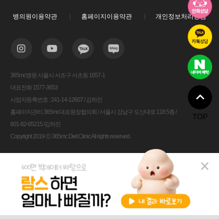
병의원이용약관
홈페이지이용약관
개인정보처리방침
365mc병원 서울시 서초구 서초동 1657-1
대표전화 1577-3653
사업자등록번호 : 241-14-12607 / 김하진
홈페이지관리 365mc대표원장협의회 / 서울시 강남구 도산대로 118 5층 /
TOP
601-82-65215 /김하진
Copyright 2019 ⓒ 365mc Diet Clinic All rights reserved.
비용안내
전화상담
카톡상담